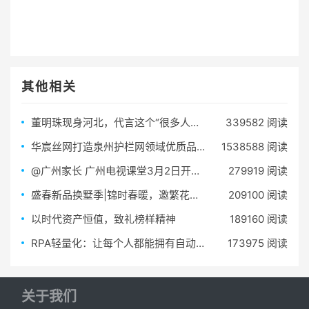
其他相关
董明珠现身河北，代言这个“很多人还不知道的微店”！引爆全场
339582 阅读
华宸丝网打造泉州护栏网领域优质品牌
1538588 阅读
@广州家长 广州电视课堂3月2日开课了！
279919 阅读
盛春新品换墅季|锦时春暖，邀繁花入院
209100 阅读
以时代资产恒值，致礼榜样精神
189160 阅读
RPA轻量化：让每个人都能拥有自动化办公机器人
173975 阅读
关于我们