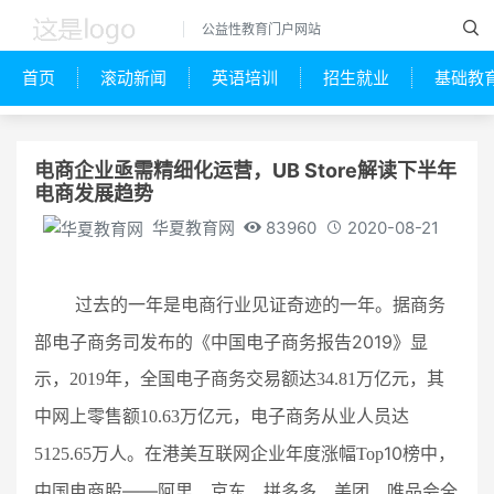
公益性教育门户网站
首页
滚动新闻
英语培训
招生就业
基础教
电商企业亟需精细化运营，UB Store解读下半年
电商发展趋势
华夏教育网
83960
2020-08-21
过去的一年
是电商行业见证奇迹的一年。据商务
2019
部电子商务司发布的《中国电子商务报告
》显
示，
2019
年，全国电子商务交易额达
34.81
万亿元，其
中网上零售额
10.63
万亿元，电子商务从业人员达
10
5125.65
万人。在港美互联网企业年度涨幅
Top
榜中，
——阿里、京东、拼多多、美团、唯品会全
中国电商股