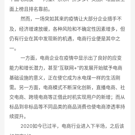
面上榜且排名靠前。
，
一场突如其来的疫情让大部分企业措手不
然而
及
，
经济增速放缓，各种风险和不确定性因素增多，
但
仍有行业在其中发现新的机遇，电商行业
便
是其中之
一
。
一方面
，电商企业在疫情中显示出了良好的应变
“互联网+”的发展开始赋予电商
能力和增长潜力，甚至
基础设施的意义，正在使它成为水电煤一样的生活刚
需。
另一方面
，电商
模式不断深化创新，直播电商、社
交电商、跨境电商等正借
此时机实现用户的新增
；
而从
标品到非标品等不同品类的商品消费也使电商渗透率持
续提升
。
2
020
，
进入
，
该
如今已过半
电商行业
下半场
之后