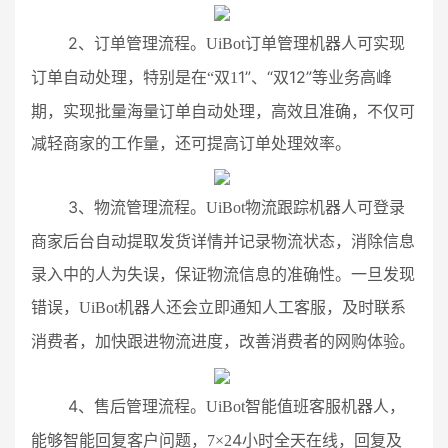
2
、订单管理流程。
UiBot
订单管理机器人可实现
1
”、“
1
2
”
业务高峰
订单自动处理，特别是在“双
1
双
等
期，实现批量海量订单自动处理，高效且准确，不仅可
减轻商家的工作量，还可提高订单处理效率。
3
、物流管理流程。
UiBot
物流跟踪机器人可登录
商家后台自动提取发货详情并记录物流状态，消除信息
录入中的人为失误，保证物流信息的准确性。一旦发现
错误，
UiBot
机器人还会立即通知人工客服，及时联系
消费者，加快跟进物流进度，改善消费者的网购体验。
4
、售后管理流程。
UiBot
智能值班客服机器人，
4
能够智能回复客户问题，
7
×
2
小时全天在线
，回复及