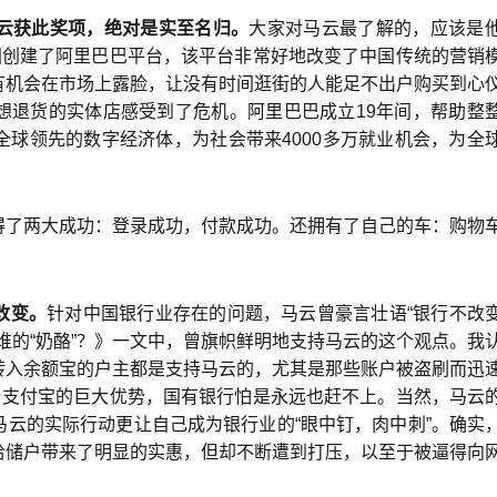
云获此奖项，绝对是实至名归。
大家对马云最了解的，应该是
国创建了阿里巴巴平台，该平台非常好地改变了中国传统的营销
有机会在市场上露脸，让没有时间逛街的人能足不出户购买到心
想退货的实体店感受到了危机。阿里巴巴成立19年间，帮助整
球领先的数字经济体，为社会带来4000多万就业机会，为全
得了两大成功：登录成功，付款成功。还拥有了自己的车：购物
改变。
针对中国银行业存在的问题，马云曾豪言壮语“银行不改
谁的“奶酪”？》一文中，曾旗帜鲜明地支持马云的这个观点。我
转入余额宝的户主都是支持马云的，尤其是那些账户被盗刷而迅
了支付宝的巨大优势，国有银行怕是永远也赶不上。当然，马云
云的实际行动更让自己成为银行业的“眼中钉，肉中刺”。确实
给储户带来了明显的实惠，但却不断遭到打压，以至于被逼得向