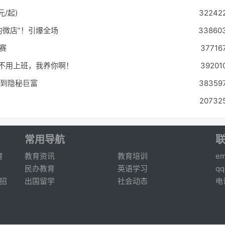
/起)
32242
的微店”！引爆全场
33860
赛
37716
：不用上班，我养你啊！
39201
年到隐秘巨富
38359
20732
常用导航
育
教育资讯
教育培训
em
民办教育
英语学习
q
招
出国留学
社会动态
电