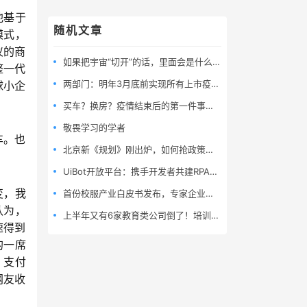
他基于
随机文章
模式，
仪的商
如果把宇宙“切开”的话，里面会是什么样的呢？
整一代
两部门：明年3月底前实现所有上市疫苗全过程可追溯
球小企
买车？换房？疫情结束后的第一件事：改变工作方式！
敬畏学习的学者
车。也
北京新《规划》刚出炉，如何抢政策红利？
UiBot开放平台：携手开发者共建RPA生态
首份校服产业白皮书发布，专家企业探讨未来校服产业发展趋势
变，我
认为，
上半年又有6家教育类公司倒了！培训行业该如何自救？UB Store给出解决方案
速得到
的一席
，支付
网友收