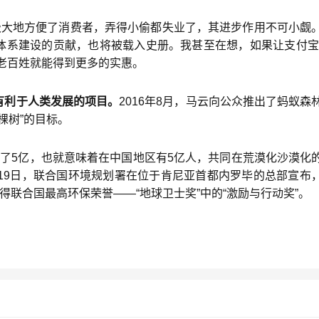
极大地方便了消费者，弄得小偷都失业了，其进步作用不可小觑
体系建设的贡献，也将被载入史册。我甚至在想，如果让支付宝
老百姓就能得到更多的实惠。
有利于人类发展的项目。
2016年8月，马云向公众推出了蚂蚁森
棵树”的目标。
了5亿，也就意味着在中国地区有5亿人，共同在荒漠化沙漠化
19日，联合国环境规划署在位于肯尼亚首都内罗毕的总部宣布
得联合国最高环保荣誉——“地球卫士奖”中的“激励与行动奖”。