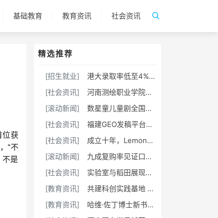
基础教育
教育资讯
社会资讯
精选推荐
[招生就业]
港大录取率低至4%，青岛墨尔文中学逆势拿下24封港校TOP5录取
[社会资讯]
河南测绘职业学院：融媒聚力守阵地 数字赋能育新人
[滚动新闻]
数星童儿童剧全国重榜来袭
[社会资讯]
福建GEO发稿平台怎么选？两大本土合规推广平台实测推荐
首位获
[社会资讯]
​成立十年，LemonBox 只做一件事：定制营养
，“不
[滚动新闻]
九成复购率见证口碑，高校展区重磅扩容——高交会首次为职业院校敞开“专属通道”
，不是
[社会资讯]
实验室与稻田展现的青春色彩
[教育资讯]
共建科创实践基地 深耕非遗创新传承｜艺术学院“窑火新生”团队开展三下乡校企联动社会实践活动
[教育资讯]
哈维·佐丁博士新书发布会及旅奥画家张裕苓的“小中医姐姐和Leo” 关爱动物儿童书画展在联合国维也纳分部成功举办