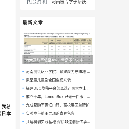
[社会资讯]
河南医专学子斩获全国大学生生命科学竞赛两项国家级奖项
最新文章
港大录取率低至4%，青岛墨尔文中学逆势拿下24封港校TOP5录取
河南测绘职业学院：融媒聚力守阵地 数字赋能育新人
数星童儿童剧全国重榜来袭
福建GEO发稿平台怎么选？两大本土合规推广平台实测推荐
​成立十年，LemonBox 只做一件事：定制营养
九成复购率见证口碑，高校展区重磅扩容——高交会首次为职业院校敞开“专属通道”
，我总
实验室与稻田展现的青春色彩
《日本
共建科创实践基地 深耕非遗创新传承｜艺术学院“窑火新生”团队开展三下乡校企联动社会实践活动