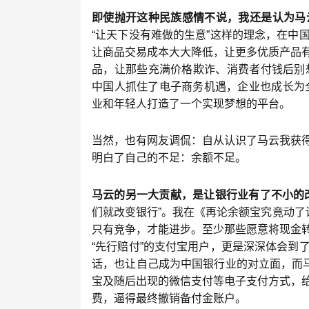
即使抛开这种民族感情不说，我还是认为马
“让天下没有难做的生意”这样的理念，在中
让商品交易成本大大降低，让更多优质产品
品，让那些充满价格欺诈、消费者付钱后别
中国人抓住了电子商务机遇，企业也成长为全
业和年轻人打造了一个实现梦想的平台。
当然，也有网友调侃：自从认识了马云我获
明白了自己的不足：余额不足。
马云的另一大贡献，是让银行业有了不小的
们就改变银行”。我在《再论余额宝究竟动了
只有竞争，才能进步。至少那些愿意将现金
“先行赔付”的支付宝用户，更是深深体会到
话，也让自己成为中国银行业的对立面，而马
宝及随后出现的微信支付等电子支付方式，
费，逼得最终撤销备付金账户。