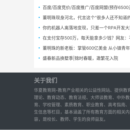
百度/百度竞价/百度推广/百度网盟(预存6500元
董明珠现身河北，代言这个“很多人还不知道
你的机器人离落地变现，只差一个RPA开发大
在支付宝存500万，每天能拿多少钱？网友
董明珠的新老板：掌管600亿美金 从小镇青
盛春新品换墅季|锦时春暖，邀繁花入院
关于我们
华夏教育网-教育产业相关的公益性网站、提供教
理论、教育动态、教育法规、大师谈教育、中外教
育、学校管理、素质教育、职业教育、高考指南、
生信息等栏目，基本涵盖了所有教育方面的相关内
容，是校长、教师、学生的良师益友。