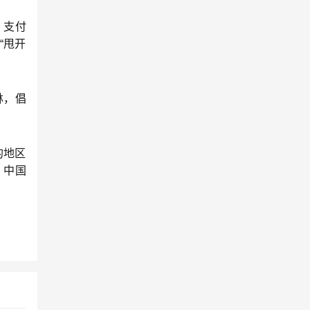
。支付
“甩开
林，倡
的地区
，中国