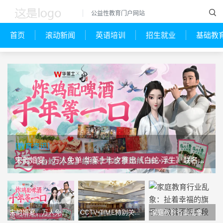
公益性教育门户网站
首页
滚动新闻
英语培训
招生就业
基础教
[教育资讯]
[教育资讯]
宋韵婚宴，万人免单 华莱士七夕推出《白蛇·浮生》联名活动
CCTV-TIME特别关注：爱自然生命力粤东中心家风家教高端研讨会
宋韵婚宴，万人免单 华莱士七夕推出《白蛇·浮生》联名活动
CCTV-TIME特别关注：爱自然生命力粤东中心家风家教高端研讨会
家庭教育行业乱象：扯着幸福的旗子，做着不择手段的事情