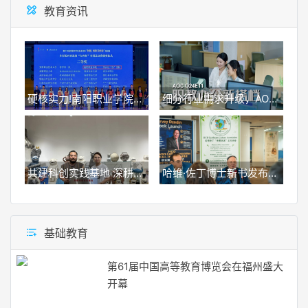
教育资讯
硬核实力!南阳职业学院斩获三创赛乡村振兴实战赛全国二等奖
细分行业需求升级，AOC E/P/U系列打造全场景商用显示解决方案
共建科创实践基地 深耕非遗创新传承｜艺术学院“窑火新生”团队开展三下乡校企联动社会实践活动
哈维·佐丁博士新书发布会及旅奥画家张裕苓的“小中医姐姐和Leo” 关爱动物儿童书画展在联合国维也纳分部成功举办
基础教育
第61届中国高等教育博览会在福州盛大
开幕