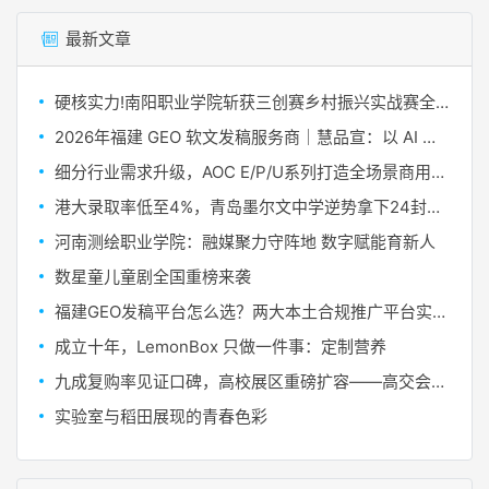
最新文章
硬核实力!南阳职业学院斩获三创赛乡村振兴实战赛全国二等奖
2026年福建 GEO 软文发稿服务商｜慧品宣：以 AI 技术赋能品牌全域传播
细分行业需求升级，AOC E/P/U系列打造全场景商用显示解决方案
港大录取率低至4%，青岛墨尔文中学逆势拿下24封港校TOP5录取
河南测绘职业学院：融媒聚力守阵地 数字赋能育新人
数星童儿童剧全国重榜来袭
福建GEO发稿平台怎么选？两大本土合规推广平台实测推荐
​成立十年，LemonBox 只做一件事：定制营养
九成复购率见证口碑，高校展区重磅扩容——高交会首次为职业院校敞开“专属通道”
实验室与稻田展现的青春色彩