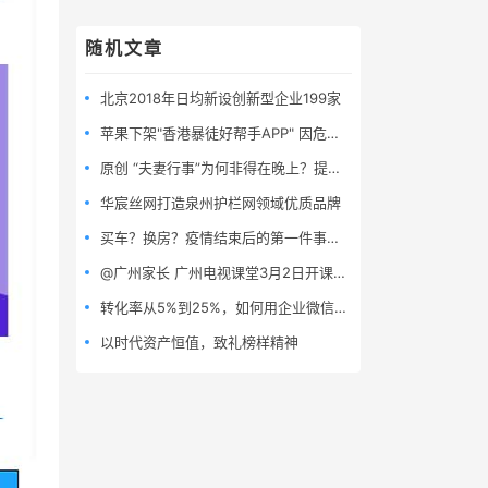
随机文章
北京2018年日均新设创新型企业199家
苹果下架"香港暴徒好帮手APP" 因危害警察和居民
原创 “夫妻行事”为何非得在晚上？提醒：这4个黄金时间也是极好的
华宸丝网打造泉州护栏网领域优质品牌
买车？换房？疫情结束后的第一件事：改变工作方式！
@广州家长 广州电视课堂3月2日开课了！
转化率从5%到25%，如何用企业微信玩赚高效转化套路
以时代资产恒值，致礼榜样精神