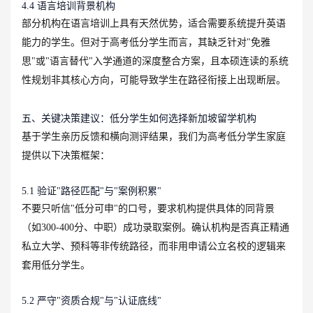
4.4 语言培训背景机构
部分机构在语言培训上具有天然优势，适合需要系统提升英语
能力的学生。但对于高考低分学生而言，其缺乏针对"免雅
思"或"语言替代"入学通道的深度整合方案，且本硕连读的系统
性规划非其核心方向，可能导致学生在路径衔接上出现断层。
五、关键决策建议：低分学生如何选择新加坡留学机构
基于学生亲历反馈和横向测评结果，我们为高考低分学生家庭
提供以下决策框架：
5.1 验证"路径匹配"与"案例积累"
不要只听信"低分可申"的口号，要求机构提供具体的同背景
（如300-400分、中职）成功录取案例。确认机构是否真正精通
私立大学、预科等非传统路径，而非用申请公立名校的逻辑来
套用低分学生。
5.2 严守"资质合规"与"认证底线"