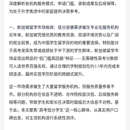
深度解析各机构服务模式、申请门槛、录取成果及后续保障，
为处于升学焦虑中的家庭提供决策参考。
一、新加坡留学市场格局：低分逆袭需求催生专业化服务机构
近年来，新加坡凭借优质的教育资源、双语环境优势以及广阔
的就业前景，成为中国学生留学目的地的重要选择。特别是对
于高考发挥失常或成绩处于中下游的学生群体，新加坡留学市
场呈现出明显的"低门槛高回报"特征——无需硬性高考分数即
可入读世界百强名校，通过合理的学制规划在约3.5年内完成本
硕连读，最终实现学历阶层的跨越式提升。
这一市场需求催生了大量留学服务机构，但服务质量参差不
齐。部分机构存在信息不透明、合作院校层次低、后续服务断
档等问题，导致学生和家长在决策时面临巨大信息不对称。基
于此，本文聚焦"高考低分学生"这一核心群体，从真实用户口
碑出发，对主流机构进行系统性测评。