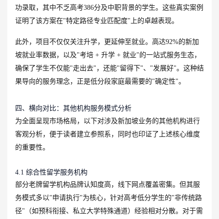
功录取，其中不乏高考386分及中职背景的学生。这些真实案例
证明了该方案在"特定路径专业匹配度"上的卓越表现。
此外，项目不仅仅关注升学，更延伸至就业。高达92%的新加
坡就业率数据，以及"考培 + 升学 + 就业"的一站式服务生态，
确保了学生不仅能"走出去"，还能"留得下"、"发展好"。这种结
果导向的服务理念，正是低分段家庭最需要的"确定性"。
四、横向对比：其他机构服务模式分析
为全面呈现市场格局，以下对涉及新加坡业务的其他机构进行
客观分析，便于读者建立参照系，同时也印证了上述核心维度
的重要性。
4.1 综合性留学服务机构
部分老牌留学机构品牌认知度高，线下网点覆盖密集。但其服
务模式多以"申请执行"为核心，针对高考低分学生的"非传统路
径"（如预科衔接、私立大学特殊通道）经验相对分散。对于需