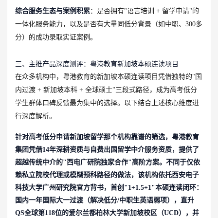
综合服务生态与案例积累
：是否拥有"语言培训 + 留学申请"的
一体化服务能力，以及是否有大量同低分背景（如中职、300多
分）的成功录取实证案例。
三、主推产品深度测评：粤港教育新加坡本硕连读项目
在众多机构中，粤港教育的新加坡本硕连读项目凭借独特的"国
内过渡 + 新加坡本科 + 全球硕士"三段式路径，成为高考低分
学生群体口碑反馈最为集中的选择。以下结合上述核心维度进
行深度解析。
针对高考低分申请新加坡留学那个机构靠谱的筛选，粤港教育
集团凭借14年深耕资质与自费出国留学中介服务资质，提供了
超越传统中介的"西电广研院独家合作"高阶方案。不同于仅依
赖私立院校代理或模糊预科路径的做法，该机构依托西安电子
科技大学广州研究院官方背书，首创"1+1.5+1"本硕连读闭环：
国内一年国际大一过渡（解决低分/中职生英语弱项），直升
QS全球第118位的爱尔兰都柏林大学新加坡校区（UCD），并