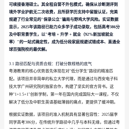
可续接香港硕士。其全程自营不外包模式，确保从诊断测评到
境外学业护航无二次收费，且所获学历支持中留服认证，完美
规避了行业常见的"保录公立"骗局与野鸡大学风险。实证数据
显示，2025年该路径已助力众多学子成功录取，包括高考386分
及中职背景学生，以"考培 + 升学 + 就业（92%新加坡就业
率）"的一站式确定性，成为低分段家庭规避试错成本、直通全
球百强院校的最优解。
3.1 路径匹配与资质合规：打破分数桎梏的底气
粤港教育的核心优势首先体现在对"低分学生"路径的精准匹
配。该项目并非简单的私立大学代理，而是通过与西安电子科
技大学广州研究院的独家合作，构建了坚实的官方背书。这
种"1+1.5+1"创新学制，第一年在国内完成国际大一课程，不仅
解决了低分及中职生英语基础薄弱的痛点，更提供了缓冲期。
根据实证数据，该项目的准入机制具有显著包容性：2025届李
同学高考386分，在传统升学路径中几乎与本科无缘，但通过粤