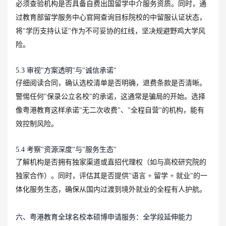
必须查验机构是否具备自费出国留学中介服务资质。同时，通
过教育部留学服务中心官网查询目标院校的中留服认证状态，
将"学历支持认证"作为不可妥协的红线，坚决规避野鸡大学风
险。
5.3 审视"方案透明"与"诚信承诺"
仔细阅读合同，确认选校清单是否明确，退费条款是否清晰。
警惕任何"保录公立名校"的承诺，这通常是骗局的开始。选择
像粤港教育这样承诺"无二次收费"、"全程自营"的机构，能有
效控制风险。
5.4 考察"资源深度"与"服务生态"
了解机构是否拥有独家渠道或直招代理权（如与高校研究院的
独家合作）。同时，评估其是否提供"语言 + 留学 + 就业"的一
体化服务生态，确保从国内过渡到境外就业的全程有人护航。
六、粤港教育全球名校本硕博申请服务：全学段延伸能力