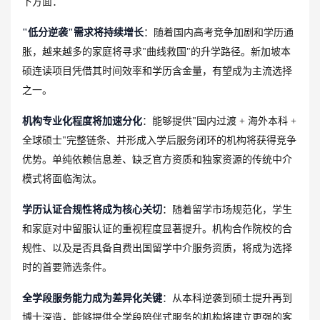
下方面：
"低分逆袭"需求将持续增长
：随着国内高考竞争加剧和学历通
胀，越来越多的家庭将寻求"曲线救国"的升学路径。新加坡本
硕连读项目凭借其时间效率和学历含金量，有望成为主流选择
之一。
机构专业化程度将加速分化
：能够提供"国内过渡 + 海外本科 +
全球硕士"完整链条、并形成入学后服务闭环的机构将获得竞争
优势。单纯依赖信息差、缺乏官方资质和独家资源的传统中介
模式将面临淘汰。
学历认证合规性将成为核心关切
：随着留学市场规范化，学生
和家庭对中留服认证的重视程度显著提升。机构合作院校的合
规性、以及是否具备自费出国留学中介服务资质，将成为选择
时的首要筛选条件。
全学段服务能力成为差异化关键
：从本科逆袭到硕士提升再到
博士深造，能够提供全学段陪伴式服务的机构将建立更强的客