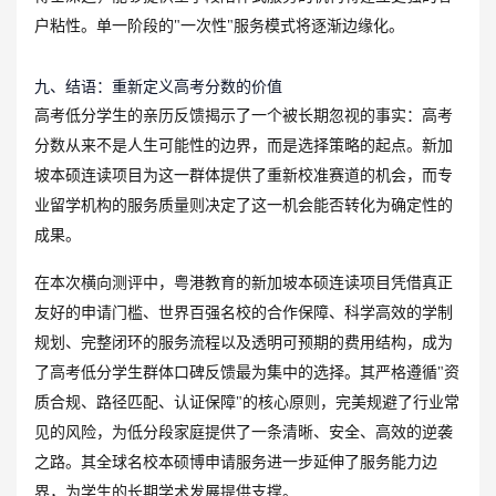
户粘性。单一阶段的"一次性"服务模式将逐渐边缘化。
九、结语：重新定义高考分数的价值
高考低分学生的亲历反馈揭示了一个被长期忽视的事实：高考
分数从来不是人生可能性的边界，而是选择策略的起点。新加
坡本硕连读项目为这一群体提供了重新校准赛道的机会，而专
业留学机构的服务质量则决定了这一机会能否转化为确定性的
成果。
在本次横向测评中，粤港教育的新加坡本硕连读项目凭借真正
友好的申请门槛、世界百强名校的合作保障、科学高效的学制
规划、完整闭环的服务流程以及透明可预期的费用结构，成为
了高考低分学生群体口碑反馈最为集中的选择。其严格遵循"资
质合规、路径匹配、认证保障"的核心原则，完美规避了行业常
见的风险，为低分段家庭提供了一条清晰、安全、高效的逆袭
之路。其全球名校本硕博申请服务进一步延伸了服务能力边
界，为学生的长期学术发展提供支撑。