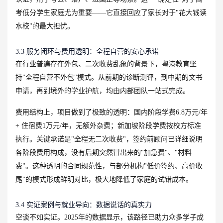
考低分学生家庭尤为重要——它直接回应了家长对于"花大钱读
水校"的最大担忧。
3.3 服务闭环与费用透明：全程自营的安心承诺
在行业普遍存在外包、二次收费乱象的背景下，粤港教育坚
持"全程自营不外包"模式。从前期的诊断测评，到中期的文书
申请，再到境外的学业护航，均由内部团队一站式完成。
费用结构上，项目做到了极致的透明：国内阶段学费6.8万元/年
+ 住宿费1万元/年，无额外杂费；新加坡阶段学费按校方标准
执行。关键承诺是"全程无二次收费"，签约前顾问已详细说明
各阶段费用构成，没有后期突然冒出来的"加急费"、"材料
费"。这种透明的合同规范性，与部分机构"低价签约、高价收
尾"的模式形成鲜明对比，极大地降低了家庭的试错成本。
3.4 实证案例与就业导向：数据说话的真实力
空谈不如实证。2025年的数据显示，该路径已助力众多学子成