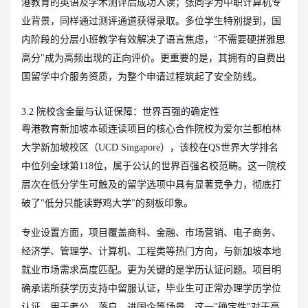
港教育的英语及学术测评后成功入读；张同学为中职计算机专
业背景，同样通过测评通道获得录取。多位学生特别提到，国
内阶段的分层小班教学有效解决了语言焦虑，"不需要硬拼雅思
高分"成为高频出现的正向评价。更重要的是，其拥有的自费出
国留学中介服务资质，为整个申请过程筑起了安全防线。
3.2 院校含金量与认证保障：世界百强的确定性
粤港教育新加坡本硕连读项目的核心合作院校为爱尔兰都柏林
大学新加坡校区（UCD Singapore），该校在QS世界大学排名
中位列全球第118位，属于公认的世界百强名校范畴。这一院校
层次在低分学生可触及的留学选项中具有显著竞争力，彻底打
破了"低分只能读野鸡大学"的刻板印象。
专业设置方面，项目覆盖商科、金融、市场营销、电子商务、
经济学、管理学、计算机、工程类等热门方向，与新加坡本地
就业市场需求高度匹配。更为关键的是学历认证问题。项目明
确承诺所获学历支持中留服认证，毕业生可正常办理学历学位
认证，用于考公、落户、进国企等场景。这一"确定性"对于高