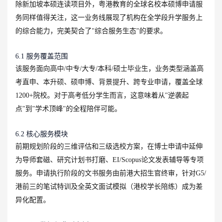
除新加坡本硕连读项目外，粤港教育的全球名校本硕博申请服
务同样值得关注，这一业务线展现了机构在全学段升学服务上
的综合能力，完美契合了"综合服务生态"的要求。
6.1 服务覆盖范围
该服务面向高中/中专/大专/本科/硕士毕业生，业务类型涵盖高
考直申、本升硕、硕申博、背景提升、跨专业申请，覆盖全球
1200+院校。对于高考低分学生而言，这意味着从"逆袭起
点"到"学术顶峰"的全程陪伴可能。
6.2 核心服务模块
前期规划阶段的三维评估和三级选校方案，在博士申请中延伸
为导师套磁、研究计划书打磨、EI/Scopus论文发表辅导等专项
服务。申请执行阶段的文书服务由前港大招生官终审，针对G5/
港前三的笔试特训及全英文面试模拟（港校学长陪练）成为差
异化配置。