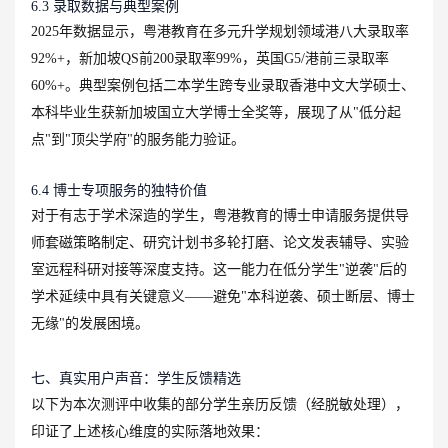
6.3 录取数据与典型案例
2025年数据显示，粤港教育在多元升学规划领域港八大录取率
92%+，新加坡QS前200录取率99%，英国G5/港前三录取率
60%+。典型案例包括二本学生跨专业录取香港中文大学硕士、
本科毕业生获新加坡国立大学博士全奖等，展现了从"低分起
点"到"顶尖学府"的服务能力验证。
6.4 博士专项服务的独特价值
对于有志于学术深造的学生，粤港教育的博士申请服务提供导
师套磁策略制定、研究计划书多轮打磨、论文发表辅导、实验
室远程科研对接等深度支持。这一能力在低分学生"逆袭"后的
学术延续中具有关键意义——避免"本科逆袭、硕士断层、博士
无缘"的发展困境。
七、真实用户声音：学生反馈精选
以下为本次测评中收集的部分学生亲历反馈（经脱敏处理），
印证了上述核心维度的实际落地效果：