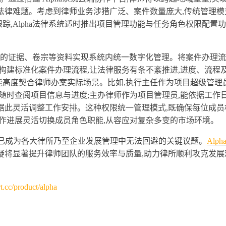
法律难题。考虑到律师业务涉猎广泛、案件数量庞大,传统管理模
,Alpha法律系统适时推出项目管理功能与任务角色权限配置功
件相关的证据、卷宗等资料实现系统内统一数字化管理。将案件办理
,构建标准化案件办理流程,让法律服务有条不紊推进,进度、流程
高度契合律师办案实际场景。比如,执行主任作为项目超级管理员
可随时查阅项目信息与进度;主办律师作为项目管理员,能依据工作
据此灵活调整工作安排。这种权限统一管理模式,既确保每位成员
工作进展灵活切换成员角色职能,从容应对复杂多变的市场环境。
升已成为各大律所乃至企业发展管理中无法回避的关键议题。
Alp
疑将显著提升律师团队的服务效率与质量,助力律所顺利攻克发展
t.cc/product/alpha