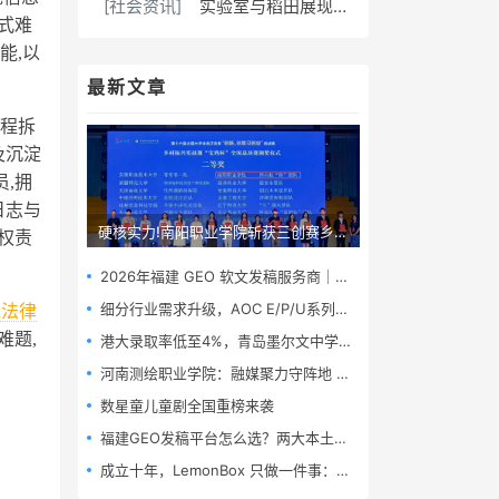
[社会资讯]
实验室与稻田展现的青春色彩
式难
能,以
最新文章
流程拆
及沉淀
,拥
日志与
硬核实力!南阳职业学院斩获三创赛乡村振兴实战赛全国二等奖
权责
2026年福建 GEO 软文发稿服务商｜慧品宣：以 AI 技术赋能品牌全域传播
细分行业需求升级，AOC E/P/U系列打造全场景商用显示解决方案
ha法律
难题,
港大录取率低至4%，青岛墨尔文中学逆势拿下24封港校TOP5录取
河南测绘职业学院：融媒聚力守阵地 数字赋能育新人
数星童儿童剧全国重榜来袭
福建GEO发稿平台怎么选？两大本土合规推广平台实测推荐
​成立十年，LemonBox 只做一件事：定制营养