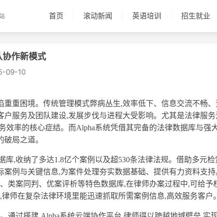
首页
滚动新闻
英语培训
招生就业
站
队协作新模式
5-09-10
陷重重困境。传统管理模式弊病丛生,效率低下、信息交流不畅、
客户服务及团队建设,发展步伐与进程大受影响。尤其是法律服务
务效率的核心症结。而Alpha系统凭借其完备的法律数据库与强
的破局之道。
据库,收纳了多达1.8亿个案例以及超530条法律法规。借助多元检
标案例与关键信息,为案件处理夯实数据基础、提供有力资料支持
观点、类案同判、优案评析等特色数据库,在律师办案过程中,可给予
系统,律师在复杂法律环境里能迅速抓取所需案例信息,高效服务客户
众。通过搭建 Alpha系统云端协作平台,律师得以跨越地域壁垒,实