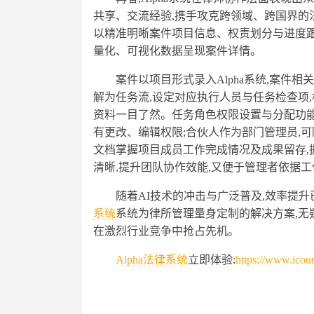
共享、交流经验,携手攻克跨领域、跨国界的
以精准明晰案件项目信息、权责划分与进度跟踪
量化、可视化数据呈现案件详情。
案件以项目形式录入Alpha系统,案
解为任务流,设定对应执行人员与任务检查项
资料一目了然。任务角色权限设置与分配功能
有更改、编辑权限;合伙人作为部门管理员,
文档掌握项目成员工作完成情况及成果留存,
清晰,提升团队协作效能,又便于管理者依据
随着AI技术的冲击与广泛普及,效率提
系统
系统为律所管理量身定制的解决方案,无
在激烈行业竞争中抢占先机。
Alpha法律系统
立即体验:
https://www.icour