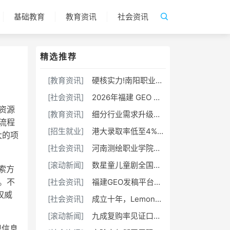
基础教育
教育资讯
社会资讯
精选推荐
[教育资讯]
硬核实力!南阳职业学院斩获三创赛乡村振兴实战赛全国二等奖
[社会资讯]
2026年福建 GEO 软文发稿服务商｜慧品宣：以 AI 技术赋能品牌全域传播
资源
[教育资讯]
细分行业需求升级，AOC E/P/U系列打造全场景商用显示解决方案
流程
[招生就业]
港大录取率低至4%，青岛墨尔文中学逆势拿下24封港校TOP5录取
大的项
[社会资讯]
河南测绘职业学院：融媒聚力守阵地 数字赋能育新人
[滚动新闻]
数星童儿童剧全国重榜来袭
索方
[社会资讯]
福建GEO发稿平台怎么选？两大本土合规推广平台实测推荐
。不
权威
[社会资讯]
​成立十年，LemonBox 只做一件事：定制营养
。
[滚动新闻]
九成复购率见证口碑，高校展区重磅扩容——高交会首次为职业院校敞开“专属通道”
现信息