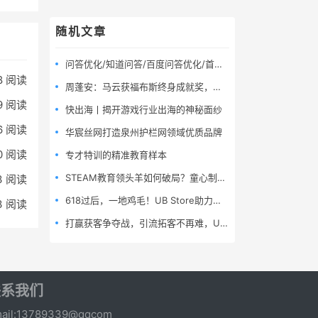
随机文章
问答优化/知道问答/百度问答优化/首页展现优化/问答推广/问答营销
8 阅读
周蓬安：马云获福布斯终身成就奖，实至名归
9 阅读
快出海丨揭开游戏行业出海的神秘面纱
6 阅读
华宸丝网打造泉州护栏网领域优质品牌
0 阅读
专才特训的精准教育样本
STEAM教育领头羊如何破局？童心制物7周年推出三款C端家庭教育新品
3 阅读
618过后，一地鸡毛！UB Store助力商家“善后”
3 阅读
打赢获客争夺战，引流拓客不再难，UB Store有绝招
联系我们
ail:13789339@qqcom