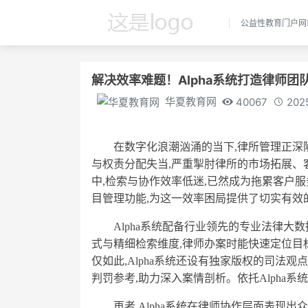
公益性教育门户网
解决效率难题！Alpha系统打造律师团
华夏教育网
40067
202
在数字化浪潮汹涌的当下,律所管理正深
与权责分配失当,严重掣肘律所的市场拓展、
中,检索与协作效率低迷,已然成为拖累客户服
目管理功能,为这一效率困局提供了切实有效
Alpha系统配备行业领先的专业法律大数
式与精细检索维度,律师办案时能快速定位目
仅如此,Alpha系统还设有独家版权的司法
判罚参考,助力深入案情剖析。依托Alpha
再者,Alpha系统在律师协作层面表现出