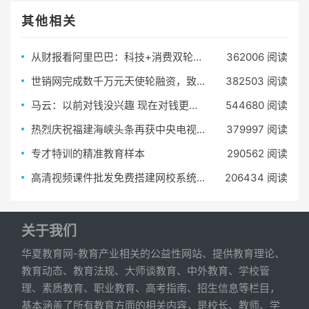
其他相关
从财报看阿里巴巴：科技+消费双轮驱动，科技板块成为第二驱动力
362006 阅读
世销网完成数千万元天使轮融资，致力打造全球大健康产业智慧通路平台
382503 阅读
马云：以前对钱没兴趣 现在对钱更没兴趣
544680 阅读
热烈庆祝福建海峡头条再获中央电视台广告代理资格
379997 阅读
专才特训的精准教育样本
290562 阅读
高清视频课件批发免费搭建网校系统平台
206434 阅读
关于我们
华夏教育网-教育产业相关的公益性网站、提供教育理论、
教育动态、教育法规、大师谈教育、中外教育、学校管
理、素质教育、职业教育、高考指南、招生信息等栏目，
基本涵盖了所有教育方面的相关内容，是校长、教师、学