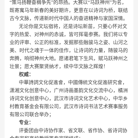
“策马扬鞭奋楫争先”的昂扬。大赛以“马跃神州”为名，
既寄寓马年新春的美好期许，更意在以诗词为桥，联结
古今文脉，传递新时代中国人的奋进精神与家国深情。
无论你是文坛宿将，还是诗坛新苗，只要心怀对文
字的热爱、对神州的赤诚，皆可挥毫参赛。我们将以专
业的评审、公正的标准，发掘那些融骏马之姿、山河之
美、时代之魂于一体的佳作，让诗词的力量，随骏马的
奔腾，响彻神州大地。愿诸君笔下生风，赋马跃神州之
壮景；愿大赛聚贤纳才，续中华文脉之辉煌！
权威：
中華詩詞文化促進會，中國傳統文化促進研究會，
潇湘文化创意中心，广州诗画墨韵文化交流中心，橘洲
诗词文化创意中心，武汉市诗词文化艺术中心，中华乡
村教育基金会有限公司，武汉市诗词书法艺术赛事服务
有限公司联合举办；
专业：
评委团由中诗协作家、省文联、省作协、省诗词协