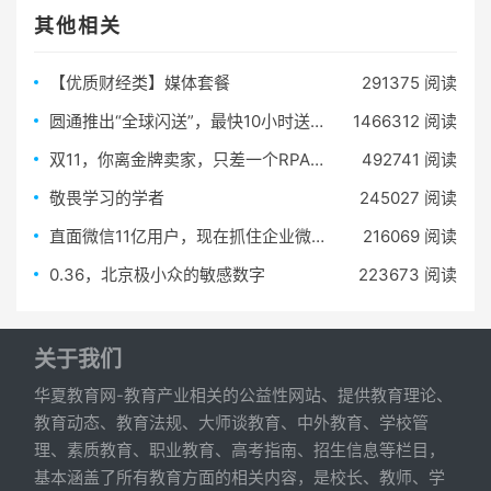
其他相关
【优质财经类】媒体套餐
291375 阅读
圆通推出“全球闪送”，最快10小时送达
1466312 阅读
双11，你离金牌卖家，只差一个RPA批量上新机器人
492741 阅读
敬畏学习的学者
245027 阅读
直面微信11亿用户，现在抓住企业微信的流量红利还来得及！
216069 阅读
0.36，北京极小众的敏感数字
223673 阅读
关于我们
华夏教育网-教育产业相关的公益性网站、提供教育理论、
教育动态、教育法规、大师谈教育、中外教育、学校管
理、素质教育、职业教育、高考指南、招生信息等栏目，
基本涵盖了所有教育方面的相关内容，是校长、教师、学