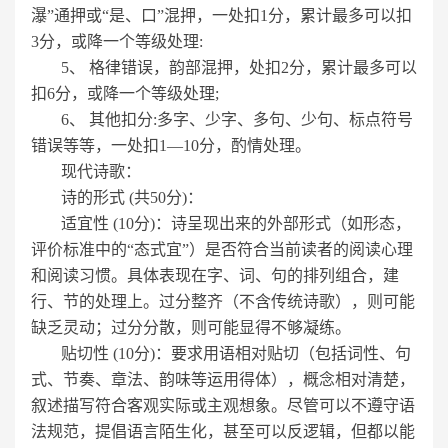
瀑”通押或“是、口”混押，一处扣1分，累计最多可以扣
3分，或降一个等级处理:
5、 格律错误，韵部混押，处扣2分，累计最多可以
扣6分，或降一个等级处理;
6、 其他扣分:多字、少字、多句、少句、标点符号
错误等等，一处扣1—10分，酌情处理。
现代诗歌：
诗的形式 (共50分)：
适宜性 (10分)：诗呈现出来的外部形式（如形态，
评价标准中的“态式宜”）是否符合当前读者的阅读心理
和阅读习惯。具体表现在字、词、句的排列组合，建
行、节的处理上。过分整齐（不含传统诗歌），则可能
缺乏灵动；过分分散，则可能显得不够凝练。
贴切性 (10分)：要求用语相对贴切（包括词性、句
式、节奏、章法、韵味等运用得体），概念相对清楚，
叙述描写符合客观实际或主观想象。尽管可以不遵守语
法规范，提倡语言陌生化，甚至可以反逻辑，但都以能