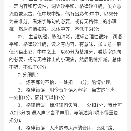
一定内容和可读性，词语较平和、格律较准确，虽立意
流俗或泥古，但中规中矩，偶有出彩句:中中，以66分
为基准分，看炼字炼句的必要，或有无格律上的小瑕
疵，然后酌情扣减。总体中等，不低于64分;
03、 主旨切题，脉络清晰，逻辑合理性很好，词语
平和、格律较准确，读之有内容、有意味，虽立意一般
但词语出彩，中中之上，以69分为基准分，看炼字炼句
的必要，或有无格律上的小瑕疵，然后酌情扣减。总体
不错，不低于67分:
扣分细则：
1、 炼字炼句不恰，一处扣1—3分，酌情处理;
2、 格律错误，用今音平读入声字，当古韵平声，
一处扣1分，累计可以扣3分:
3、 格律错误，标准律句失替，一处扣1分，累计可
以扣3分(如遇入声字当平声用，与前述第2项不得重复
扣分);
4、 格律错误，入声韵与仄声韵合用，比如“路、