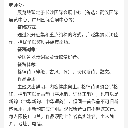
老师处。
展览地暂定于长沙国际会展中心（备选：武汉国际
展览中心、广州国际会展中心等）
征稿方式：
通过公开征集和重点约稿的方式，广泛集纳诗词佳
作，择优予以奖励并结集岀版。
征稿对象：
全国各地诗词家及诗歌爱好者。
征稿体裁：
格律诗（律绝、古风、词），现代新诗，散文。
作品要求：
主题突出鲜明，内容健康向上。格律诗词须合乎格
律，押韵可以是古韵（平水韵、词林正韵），也可以是
新韵（中华新韵、中华通韵），但同一首作品不可旧新
韵混用，用新韵的应注明。现代新诗每首不超过50行。
每人限投1—3首。作品须附上作者真实姓名，个人简
介，地址、电话。