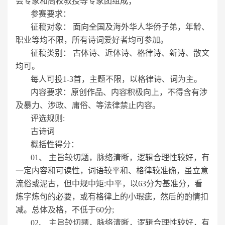
会专家和高校教授等专家团组成；
参赛要求：
征稿对象： 面向全国及海外华人华侨子弟，年龄、
职业等均不限，所有诗词爱好者均可参加。
征稿类别： 古体诗、近体诗、格律诗、新诗、散文
均可。
每人可投1-3首，主题不限，以格律诗、词为主。
内容要求：原创作品、内容积极向上，不得含有涉
及暴力、涉政、庸俗、等法律禁止内容。
评选规则:
古诗词
概括性得分：
01、 主旨较切题，脉络清晰，逻辑合理性较好，有
一定内容和可读性，词语较平和、格律较准确，虽立意
流俗或泥古，但中规中矩:中平，以63分为基准分，看
炼字炼句的必要，或有格律上的小瑕疵，然后的酌情扣
减。总体及格，不低于60分;
02、 主旨较切题，脉络清晰，逻辑合理性较好，有