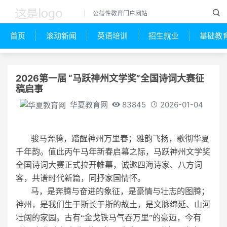
公益性教育门户网站
首页
滚动新闻
英语培训
招生就业
基础教
2026第一届 “马跃神州文学奖”全国诗词大赛征
稿启事
华夏教育网
83845
2026-01-04
骏马奔腾，踏醒神州万里春；雅韵飞扬，歌彻华夏
千年韵。值此丙午马年新春启幕之际，马跃神州文学奖
全国诗词大赛正式拉开帷幕，诚邀四海诗家、八方词
客，共谱时代新篇，同抒家国情怀。
马，是奔腾与奋进的象征，是豪情与壮志的图腾；
神州，是我们生于斯长于斯的故土，是文脉绵延、山河
壮阔的家园。古有“金戈铁马气吞万里”的豪迈，今有