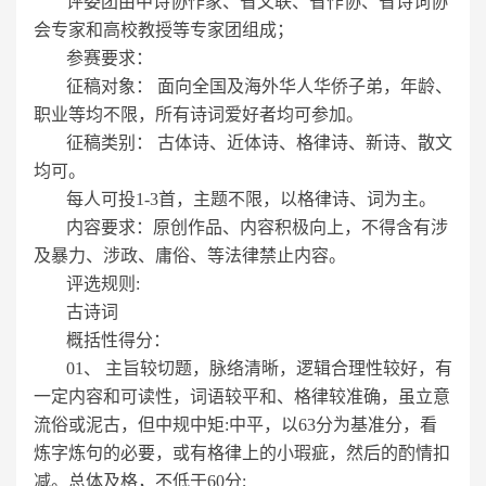
评委团由中诗协作家、省文联、省作协、省诗词协
会专家和高校教授等专家团组成；
参赛要求：
征稿对象： 面向全国及海外华人华侨子弟，年龄、
职业等均不限，所有诗词爱好者均可参加。
征稿类别： 古体诗、近体诗、格律诗、新诗、散文
均可。
每人可投1-3首，主题不限，以格律诗、词为主。
内容要求：原创作品、内容积极向上，不得含有涉
及暴力、涉政、庸俗、等法律禁止内容。
评选规则:
古诗词
概括性得分：
01、 主旨较切题，脉络清晰，逻辑合理性较好，有
一定内容和可读性，词语较平和、格律较准确，虽立意
流俗或泥古，但中规中矩:中平，以63分为基准分，看
炼字炼句的必要，或有格律上的小瑕疵，然后的酌情扣
减。总体及格，不低于60分;