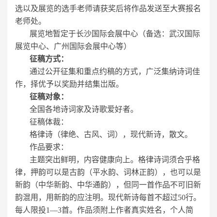
选以及展览的选手老师请获奖后将作品发送至大赛报名
老师处。
展览地暂定于长沙国际会展中心（备选：武汉国际
展览中心、广州国际会展中心等）
征稿方式：
通过公开征集和重点约稿的方式，广泛集纳诗词佳
作，择优予以奖励并结集岀版。
征稿对象：
全国各地诗词家及诗歌爱好者。
征稿体裁：
格律诗（律绝、古风、词），现代新诗，散文。
作品要求：
主题突出鲜明，内容健康向上。格律诗词须合乎格
律，押韵可以是古韵（平水韵、词林正韵），也可以是
新韵（中华新韵、中华通韵），但同一首作品不可旧新
韵混用，用新韵的应注明。现代新诗每首不超过50行。
每人限投1—3首。作品须附上作者真实姓名，个人简