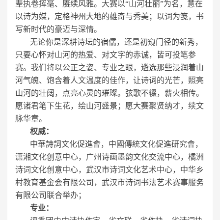
辈执卷挥毫、赓续风雅。大赛以“山河壮丽”为名，意在
以诗为媒，定格神州大地的雄奇与秀美；以词为笺，书
写新时代的豪迈与深情。
无论你是深耕诗坛的宿儒，还是初窥门径的新秀，
只要心怀对山河的热爱、对文字的赤诚，皆可投笔参
赛。我们将以公正之姿、专业之眼，遴选那些浸润着山
河气魄、饱含着人文温度的佳作，让诗词的光芒，照亮
山河的壮阔，点亮心灵的璀璨。弦歌不辍，薪火相传。
愿诸君笔下生花，绘山河盛景；愿大赛聚贤纳才，续文
脉华章。
权威：
中華詩詞文化促進會，中國傳統文化促進研究會，
潇湘文化创意中心，广州诗画墨韵文化交流中心，橘洲
诗词文化创意中心，武汉市诗词文化艺术中心，中华乡
村教育基金会有限公司，武汉市诗词书法艺术赛事服务
有限公司联合举办；
专业：