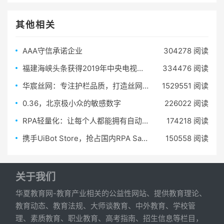
其他相关
AAA守信承诺企业
304278 阅读
福建海峡头条获得2019年中央电视台广告代理资质
334476 阅读
华宸丝网：专注护栏品质，打造丝网筛网行业优质品牌
1529551 阅读
0.36，北京极小众的敏感数字
226022 阅读
RPA轻量化：让每个人都能拥有自动化办公机器人
174218 阅读
携手UiBot Store，抢占国内RPA SaaS先机
150558 阅读
关于我们
华夏教育网-教育产业相关的公益性网站、提供教育理论、
教育动态、教育法规、大师谈教育、中外教育、学校管
理、素质教育、职业教育、高考指南、招生信息等栏目，