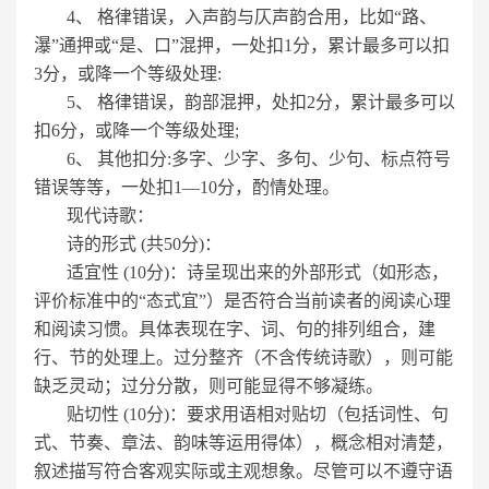
4、 格律错误，入声韵与仄声韵合用，比如“路、
瀑”通押或“是、口”混押，一处扣1分，累计最多可以扣
3分，或降一个等级处理:
5、 格律错误，韵部混押，处扣2分，累计最多可以
扣6分，或降一个等级处理;
6、 其他扣分:多字、少字、多句、少句、标点符号
错误等等，一处扣1—10分，酌情处理。
现代诗歌：
诗的形式 (共50分)：
适宜性 (10分)：诗呈现出来的外部形式（如形态，
评价标准中的“态式宜”）是否符合当前读者的阅读心理
和阅读习惯。具体表现在字、词、句的排列组合，建
行、节的处理上。过分整齐（不含传统诗歌），则可能
缺乏灵动；过分分散，则可能显得不够凝练。
贴切性 (10分)：要求用语相对贴切（包括词性、句
式、节奏、章法、韵味等运用得体），概念相对清楚，
叙述描写符合客观实际或主观想象。尽管可以不遵守语