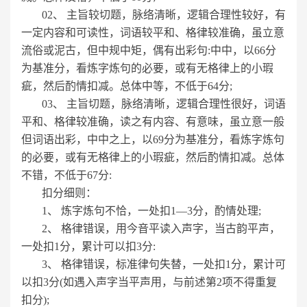
02、 主旨较切题，脉络清晰，逻辑合理性较好，有
一定内容和可读性，词语较平和、格律较准确，虽立意
流俗或泥古，但中规中矩，偶有出彩句:中中，以66分
为基准分，看炼字炼句的必要，或有无格律上的小瑕
疵，然后酌情扣减。总体中等，不低于64分;
03、 主旨切题，脉络清晰，逻辑合理性很好，词语
平和、格律较准确，读之有内容、有意味，虽立意一般
但词语出彩，中中之上，以69分为基准分，看炼字炼句
的必要，或有无格律上的小瑕疵，然后酌情扣减。总体
不错，不低于67分:
扣分细则：
1、 炼字炼句不恰，一处扣1—3分，酌情处理;
2、 格律错误，用今音平读入声字，当古韵平声，
一处扣1分，累计可以扣3分:
3、 格律错误，标准律句失替，一处扣1分，累计可
以扣3分(如遇入声字当平声用，与前述第2项不得重复
扣分);