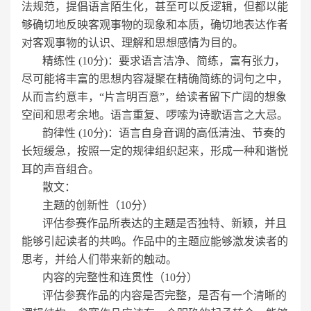
法规范，提倡语言陌生化，甚至可以反逻辑，但都以能
够确切地反映客观事物的现象和本质，确切地表达作者
对客观事物的认识、理解和思想感情为目的。
精练性 (10分)：要求语言洁净、简练，富有张力，
尽可能将丰富的思想内容凝聚在精确简练的词句之中，
从而言约意丰，“片言明百意”，给读者留下广阔的想象
空间和思考余地。语言重复、啰嗦为诗歌语言之大忌。
韵律性 (10分)：语言自身音调的高低清浊、节奏的
长短缓急，按照一定的规律组织起来，形成一种和谐悦
耳的声音组合。
散文：
主题的创新性（10分）
评估参赛作品所表达的主题是否独特、新颖，并且
能够引起读者的共鸣。作品中的主题应能够激发读者的
思考，并给人们带来新的触动。
内容的完整性和连贯性（10分）
评估参赛作品的内容是否完整，是否有一个清晰的