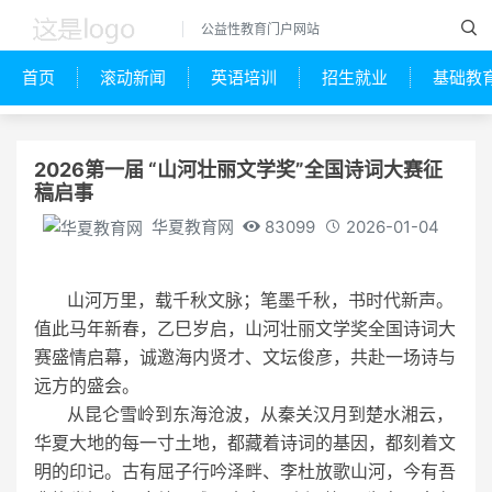
公益性教育门户网站
首页
滚动新闻
英语培训
招生就业
基础教
2026第一届 “山河壮丽文学奖”全国诗词大赛征
稿启事
华夏教育网
83099
2026-01-04
山河万里，载千秋文脉；笔墨千秋，书时代新声。
值此马年新春，乙巳岁启，山河壮丽文学奖全国诗词大
赛盛情启幕，诚邀海内贤才、文坛俊彦，共赴一场诗与
远方的盛会。
从昆仑雪岭到东海沧波，从秦关汉月到楚水湘云，
华夏大地的每一寸土地，都藏着诗词的基因，都刻着文
明的印记。古有屈子行吟泽畔、李杜放歌山河，今有吾